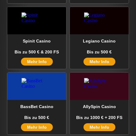
Spinit Casino
Legiano Casino
Bis zu 500 € & 200 FS
Bis zu 500 €
Mehr Info
Mehr Info
BassBet Casino
AllySpin Casino
Bis zu 500 €
Bis zu 1000 € + 200 FS
Mehr Info
Mehr Info