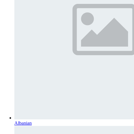
Albanian