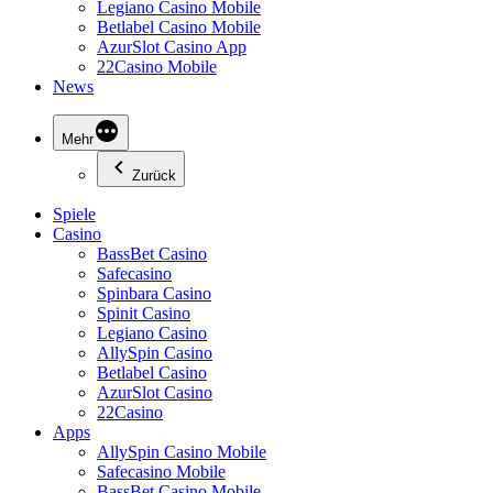
Legiano Casino Mobile
Betlabel Casino Mobile
AzurSlot Casino App
22Casino Mobile
News
Mehr
Zurück
Spiele
Casino
BassBet Casino
Safecasino
Spinbara Casino
Spinit Casino
Legiano Casino
AllySpin Casino
Betlabel Casino
AzurSlot Casino
22Casino
Apps
AllySpin Casino Mobile
Safecasino Mobile
BassBet Casino Mobile