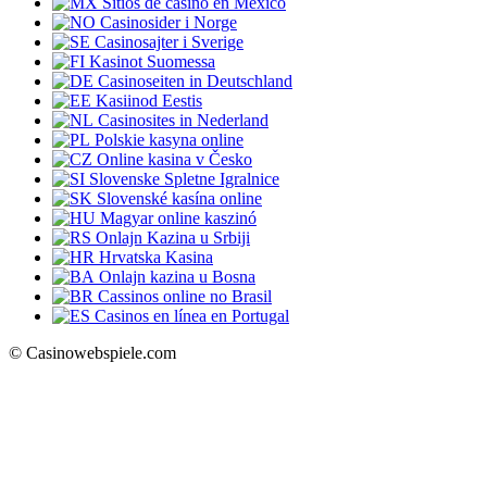
Sitios de casino en México
Casinosider i Norge
Casinosajter i Sverige
Kasinot Suomessa
Casinoseiten in Deutschland
Kasiinod Eestis
Casinosites in Nederland
Polskie kasyna online
Online kasina v Česko
Slovenske Spletne Igralnice
Slovenské kasína online
Magyar online kaszinó
Onlajn Kazina u Srbiji
Hrvatska Kasina
Onlajn kazina u Bosna
Cassinos online no Brasil
Casinos en línea en Portugal
©
Casinowebspiele.com