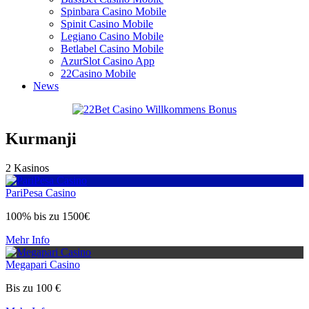
Spinbara Casino Mobile
Spinit Casino Mobile
Legiano Casino Mobile
Betlabel Casino Mobile
AzurSlot Casino App
22Casino Mobile
News
Kurmanji
2 Kasinos
PariPesa Casino
100% bis zu 1500€
Mehr Info
Megapari Casino
Bis zu 100 €