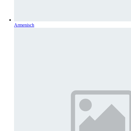
Armenisch