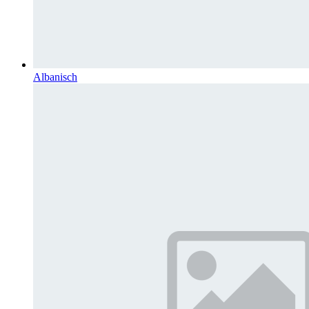
Albanisch