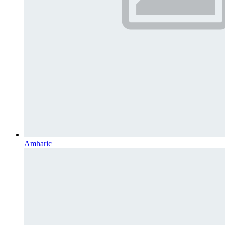
Amharic