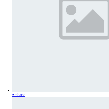
Amharic