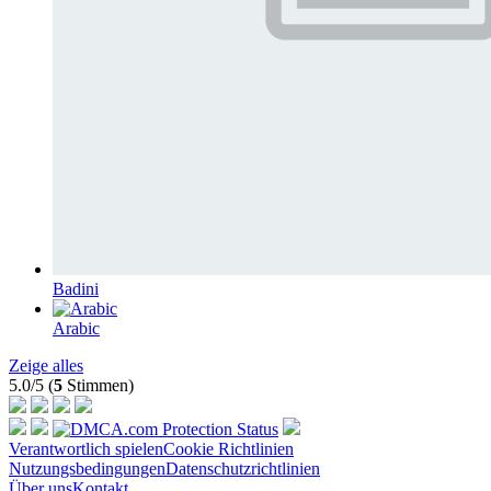
Badini
Arabic
Zeige alles
5.0/5 (
5
Stimmen)
Verantwortlich spielen
Cookie Richtlinien
Nutzungsbedingungen
Datenschutzrichtlinien
Über uns
Kontakt