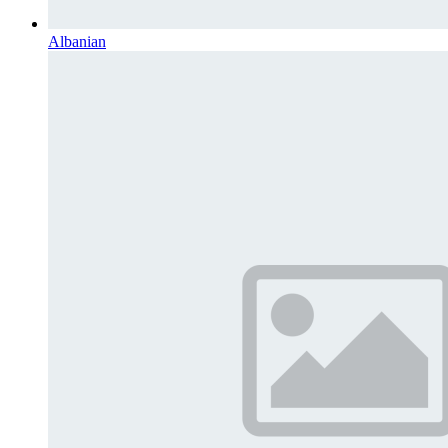
Albanian