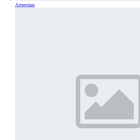
Armenian