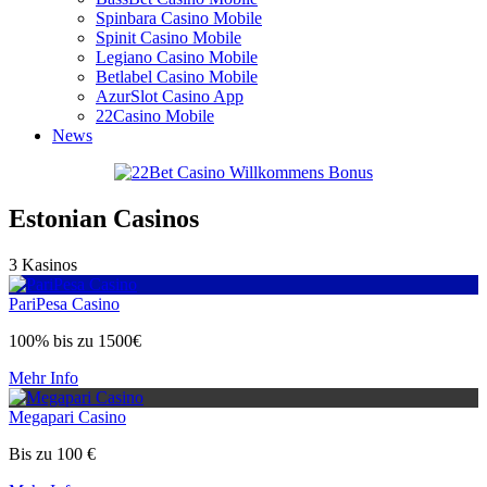
Spinbara Casino Mobile
Spinit Casino Mobile
Legiano Casino Mobile
Betlabel Casino Mobile
AzurSlot Casino App
22Casino Mobile
News
Estonian Casinos
3 Kasinos
PariPesa Casino
100% bis zu 1500€
Mehr Info
Megapari Casino
Bis zu 100 €