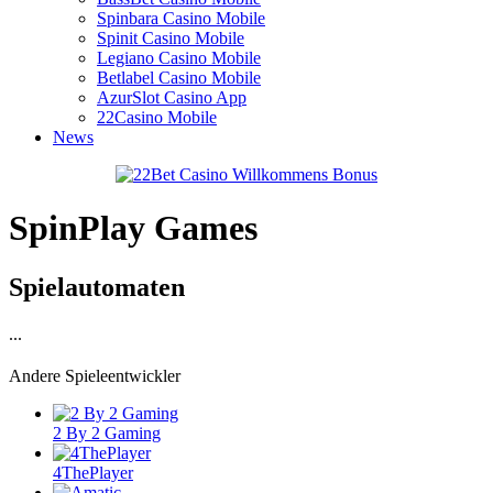
Spinbara Casino Mobile
Spinit Casino Mobile
Legiano Casino Mobile
Betlabel Casino Mobile
AzurSlot Casino App
22Casino Mobile
News
SpinPlay Games
Spielautomaten
...
Andere Spieleentwickler
2 By 2 Gaming
4ThePlayer