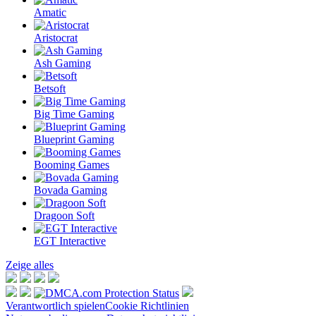
Amatic
Aristocrat
Ash Gaming
Betsoft
Big Time Gaming
Blueprint Gaming
Booming Games
Bovada Gaming
Dragoon Soft
EGT Interactive
Zeige alles
Verantwortlich spielen
Cookie Richtlinien