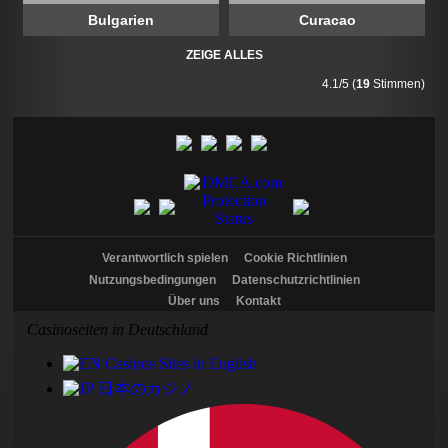
Bulgarien
Curacao
ZEIGE ALLES
4.1/5 (
19
Stimmen)
Verantwortlich spielen
Cookie Richtlinien
Nutzungsbedingungen
Datenschutzrichtlinien
Über uns
Kontakt
Casinoseiten in Deutschland
Casinos Sites in English
日本のカジノ