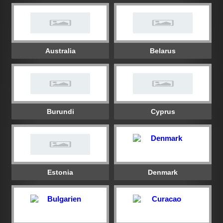
Australia
Belarus
Burundi
Cyprus
Estonia
Denmark