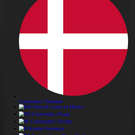
Casinosider i Danmark
Sitios de casino en México
Casinosider i Norge
Casinosajter i Sverige
Kasinot Suomessa