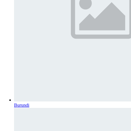
Burundi