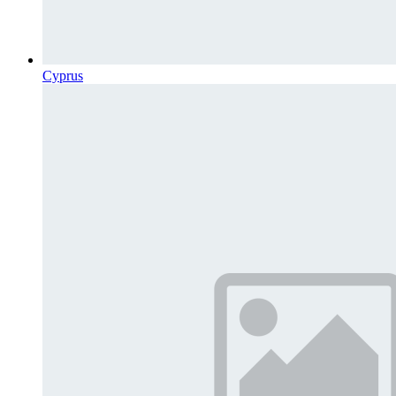
Cyprus