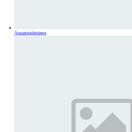
Äquatorialguinea