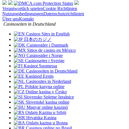
Verantwortlich spielen
Cookie Richtlinien
Nutzungsbedingungen
Datenschutzrichtlinien
Über uns
Kontakt
Casinoseiten in Deutschland
Casinos Sites in English
日本のカジノ
Casinosider i Danmark
Sitios de casino en México
Casinosider i Norge
Casinosajter i Sverige
Kasinot Suomessa
Casinoseiten in Deutschland
Kasiinod Eestis
Casinosites in Nederland
Polskie kasyna online
Online kasina v Česko
Slovenske Spletne Igralnice
Slovenské kasína online
Magyar online kaszinó
Onlajn Kazina u Srbiji
Hrvatska Kasina
Onlajn kazina u Bosna
Cassinos online no Brasil