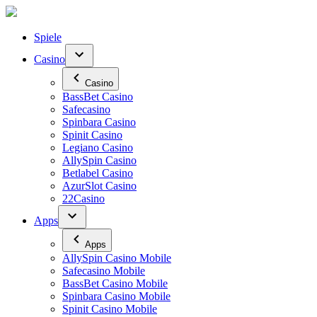
Spiele
Casino
Casino
BassBet Casino
Safecasino
Spinbara Casino
Spinit Casino
Legiano Casino
AllySpin Casino
Betlabel Casino
AzurSlot Casino
22Casino
Apps
Apps
AllySpin Casino Mobile
Safecasino Mobile
BassBet Casino Mobile
Spinbara Casino Mobile
Spinit Casino Mobile