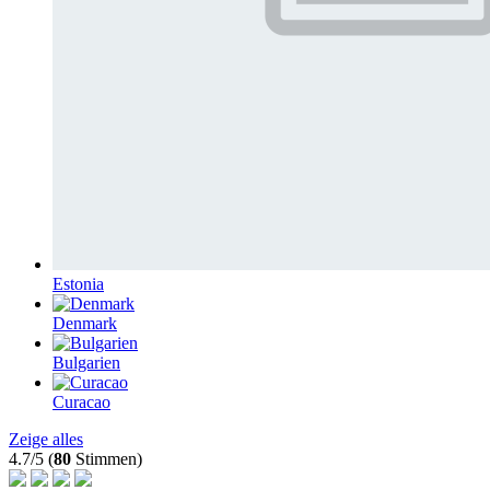
Estonia
Denmark
Bulgarien
Curacao
Zeige alles
4.7/5 (
80
Stimmen)