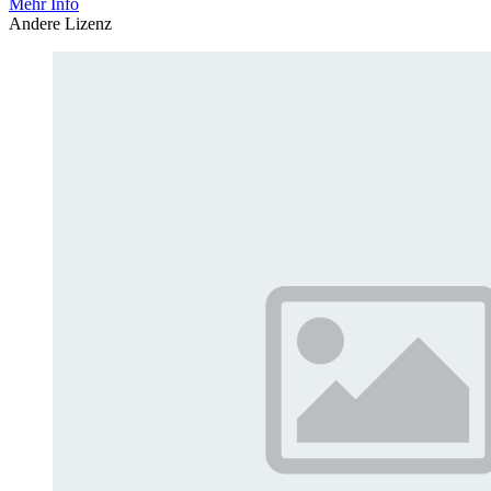
Mehr Info
Andere Lizenz