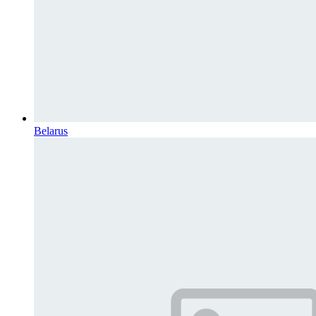
Belarus