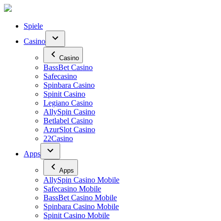
Spiele
Casino
Casino
BassBet Casino
Safecasino
Spinbara Casino
Spinit Casino
Legiano Casino
AllySpin Casino
Betlabel Casino
AzurSlot Casino
22Casino
Apps
Apps
AllySpin Casino Mobile
Safecasino Mobile
BassBet Casino Mobile
Spinbara Casino Mobile
Spinit Casino Mobile