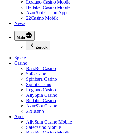
Legiano Casino Mobile
Betlabel Casino Mobile
AzurSlot Casino App
22Casino Mobile
News
Mehr
Zurück
Spiele
Casino
BassBet Casino
Safecasino
Spinbara Casino
Spinit Casino
Legiano Casino
AllySpin Casino
Betlabel Casino
AzurSlot Casino
22Casino
Apps
AllySpin Casino Mobile
Safecasino Mobile
BassBet Casino Mobile