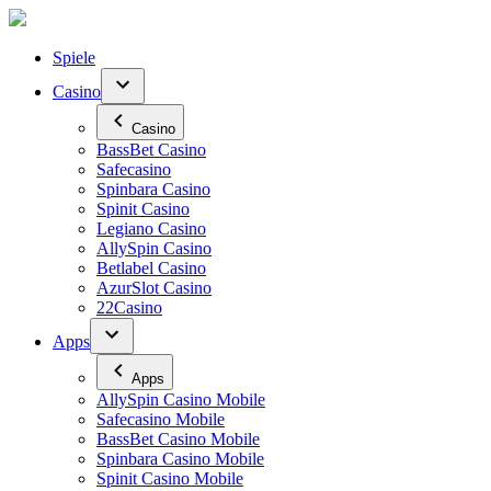
Spiele
Casino
Casino
BassBet Casino
Safecasino
Spinbara Casino
Spinit Casino
Legiano Casino
AllySpin Casino
Betlabel Casino
AzurSlot Casino
22Casino
Apps
Apps
AllySpin Casino Mobile
Safecasino Mobile
BassBet Casino Mobile
Spinbara Casino Mobile
Spinit Casino Mobile