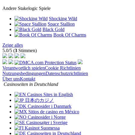
Andere Stakelogic Spiele
Shocking Wild
Space Stallion
Black Gold
Book Of Charms
Zeige alles
5.0/5 (
3
Stimmen)
Verantwortlich spielen
Cookie Richtlinien
Nutzungsbedingungen
Datenschutzrichtlinien
Über uns
Kontakt
Casinoseiten in Deutschland
Casinos Sites in English
日本のカジノ
Casinosider i Danmark
Sitios de casino en México
Casinosider i Norge
Casinosajter i Sverige
Kasinot Suomessa
Casinoseiten in Deutschland