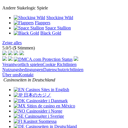
Andere Stakelogic Spiele
Shocking Wild
Flappers
Space Stallion
Black Gold
Zeige alles
5.0/5 (
5
Stimmen)
Verantwortlich spielen
Cookie Richtlinien
Nutzungsbedingungen
Datenschutzrichtlinien
Über uns
Kontakt
Casinoseiten in Deutschland
Casinos Sites in English
日本のカジノ
Casinosider i Danmark
Sitios de casino en México
Casinosider i Norge
Casinosajter i Sverige
Kasinot Suomessa
Casinoseiten in Deutschland