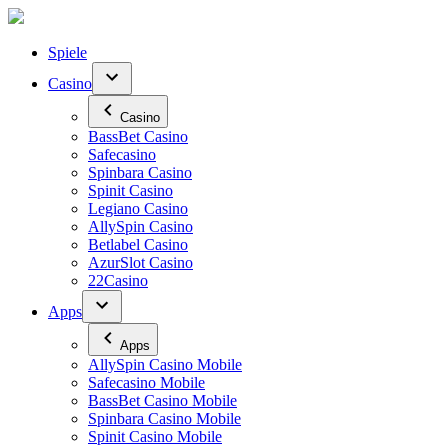
Spiele
Casino
Casino
BassBet Casino
Safecasino
Spinbara Casino
Spinit Casino
Legiano Casino
AllySpin Casino
Betlabel Casino
AzurSlot Casino
22Casino
Apps
Apps
AllySpin Casino Mobile
Safecasino Mobile
BassBet Casino Mobile
Spinbara Casino Mobile
Spinit Casino Mobile