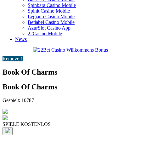
Spinbara Casino Mobile
Spinit Casino Mobile
Legiano Casino Mobile
Betlabel Casino Mobile
AzurSlot Casino App
22Casino Mobile
News
Remove
1
Book Of Charms
Book Of Charms
Gespielt: 10787
SPIELE KOSTENLOS