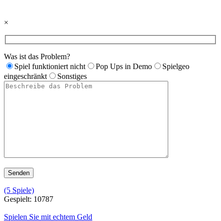
×
Was ist das Problem?
Spiel funktioniert nicht
Pop Ups in Demo
Spielgeo
eingeschränkt
Sonstiges
(5 Spiele)
Gespielt: 10787
Spielen Sie mit echtem Geld