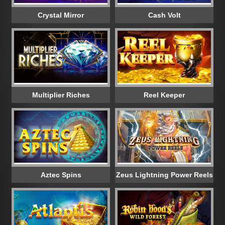
Cash Volt
Crystal Mirror
Multiplier Riches
Reel Keeper
Aztec Spins
Zeus Lightning Power Reels