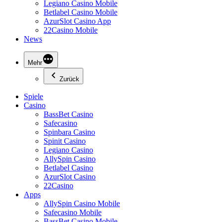
Legiano Casino Mobile
Betlabel Casino Mobile
AzurSlot Casino App
22Casino Mobile
News
Mehr
Zurück
Spiele
Casino
BassBet Casino
Safecasino
Spinbara Casino
Spinit Casino
Legiano Casino
AllySpin Casino
Betlabel Casino
AzurSlot Casino
22Casino
Apps
AllySpin Casino Mobile
Safecasino Mobile
BassBet Casino Mobile