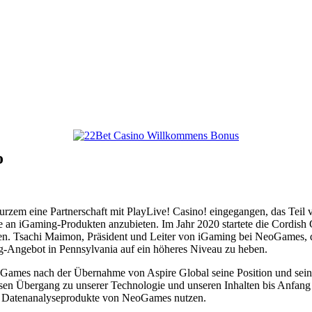
o
zem eine Partnerschaft mit PlayLive! Casino! eingegangen, das Teil v
tte an iGaming-Produkten anzubieten. Im Jahr 2020 startete die Cordi
en. Tsachi Maimon, Präsident und Leiter von iGaming bei NeoGames, drü
ng-Angebot in Pennsylvania auf ein höheres Niveau zu heben.
Games nach der Übernahme von Aspire Global seine Position und sein 
sen Übergang zu unserer Technologie und unseren Inhalten bis Anfang
d Datenanalyseprodukte von NeoGames nutzen.