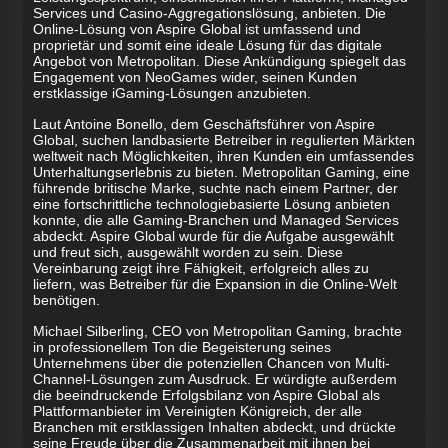
Services und Casino-Aggregationslösung, anbieten. Die
Online-Lösung von Aspire Global ist umfassend und
proprietär und somit eine ideale Lösung für das digitale
Angebot von Metropolitan. Diese Ankündigung spiegelt das
Engagement von NeoGames wider, seinen Kunden
erstklassige iGaming-Lösungen anzubieten.
Laut Antoine Bonello, dem Geschäftsführer von Aspire
Global, suchen landbasierte Betreiber in regulierten Märkten
weltweit nach Möglichkeiten, ihren Kunden ein umfassendes
Unterhaltungserlebnis zu bieten. Metropolitan Gaming, eine
führende britische Marke, suchte nach einem Partner, der
eine fortschrittliche technologiebasierte Lösung anbieten
konnte, die alle Gaming-Branchen und Managed Services
abdeckt. Aspire Global wurde für die Aufgabe ausgewählt
und freut sich, ausgewählt worden zu sein. Diese
Vereinbarung zeigt ihre Fähigkeit, erfolgreich alles zu
liefern, was Betreiber für die Expansion in die Online-Welt
benötigen.
Michael Silberling, CEO von Metropolitan Gaming, brachte
in professionellem Ton die Begeisterung seines
Unternehmens über die potenziellen Chancen von Multi-
Channel-Lösungen zum Ausdruck. Er würdigte außerdem
die beeindruckende Erfolgsbilanz von Aspire Global als
Plattformanbieter im Vereinigten Königreich, der alle
Branchen mit erstklassigen Inhalten abdeckt, und drückte
seine Freude über die Zusammenarbeit mit ihnen bei