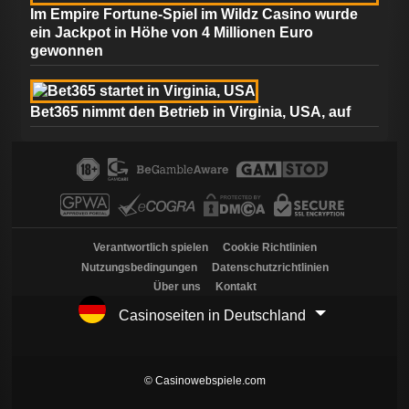
Im Empire Fortune-Spiel im Wildz Casino wurde
ein Jackpot in Höhe von 4 Millionen Euro
gewonnen
Bet365 nimmt den Betrieb in Virginia, USA, auf
Verantwortlich spielen
Cookie Richtlinien
Nutzungsbedingungen
Datenschutzrichtlinien
Über uns
Kontakt
Casinoseiten in Deutschland
©
Casinowebspiele.com