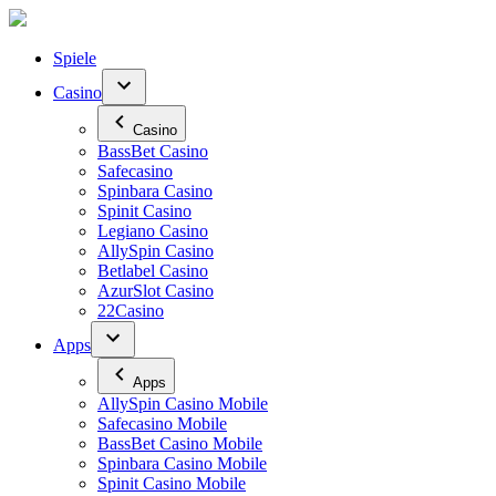
Spiele
Casino
Casino
BassBet Casino
Safecasino
Spinbara Casino
Spinit Casino
Legiano Casino
AllySpin Casino
Betlabel Casino
AzurSlot Casino
22Casino
Apps
Apps
AllySpin Casino Mobile
Safecasino Mobile
BassBet Casino Mobile
Spinbara Casino Mobile
Spinit Casino Mobile