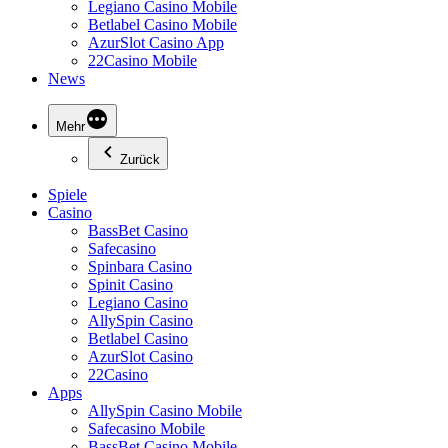
Legiano Casino Mobile
Betlabel Casino Mobile
AzurSlot Casino App
22Casino Mobile
News
Mehr
Zurück
Spiele
Casino
BassBet Casino
Safecasino
Spinbara Casino
Spinit Casino
Legiano Casino
AllySpin Casino
Betlabel Casino
AzurSlot Casino
22Casino
Apps
AllySpin Casino Mobile
Safecasino Mobile
BassBet Casino Mobile