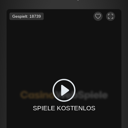
Gespielt: 18739
SPIELE KOSTENLOS