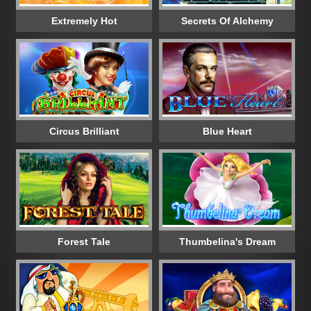
Extremely Hot
Secrets Of Alchemy
Circus Brilliant
Blue Heart
Forest Tale
Thumbelina's Dream