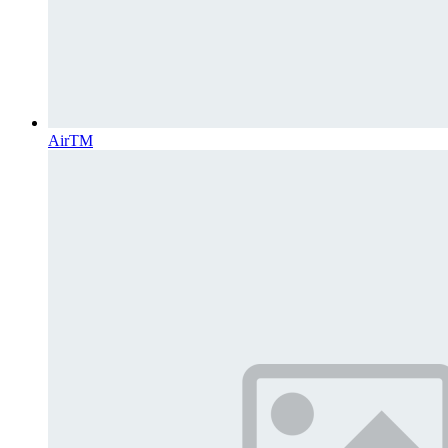
AirTM