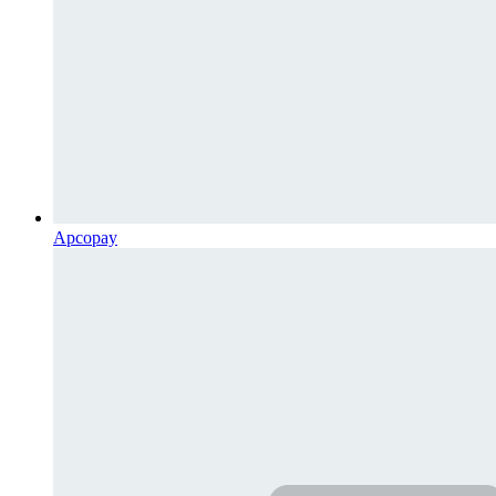
Apcopay