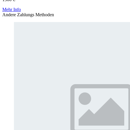
Mehr Info
Andere Zahlungs Methoden