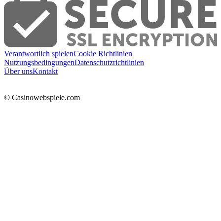
Verantwortlich spielen
Cookie Richtlinien
Nutzungsbedingungen
Datenschutzrichtlinien
Über uns
Kontakt
Casinoseiten in Deutschland
©
Casinowebspiele.com