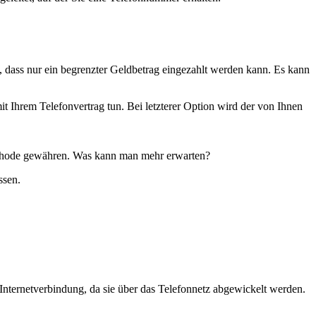
t, dass nur ein begrenzter Geldbetrag eingezahlt werden kann. Es kann
t Ihrem Telefonvertrag tun. Bei letzterer Option wird der von Ihnen
ethode gewähren. Was kann man mehr erwarten?
ssen.
ternetverbindung, da sie über das Telefonnetz abgewickelt werden.