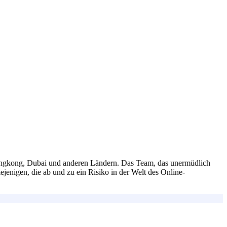
Hongkong, Dubai und anderen Ländern. Das Team, das unermüdlich
iejenigen, die ab und zu ein Risiko in der Welt des Online-