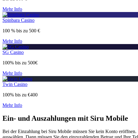
Mehr Info
Spinbara Casino
100 % bis zu 500 €
Mehr Info
SG Casino
100% bis zu 500€
Mehr Info
Twin Casino
100% bis zu €400
Mehr Info
Ein- und Auszahlungen mit Siru Mobile
Bei der Einzahlung bei Siru Mobile müssen Sie kein Konto eröffnen.
auswählen. Dann müssen Sie den einzuzahlenden Betrag und Ihre Tele