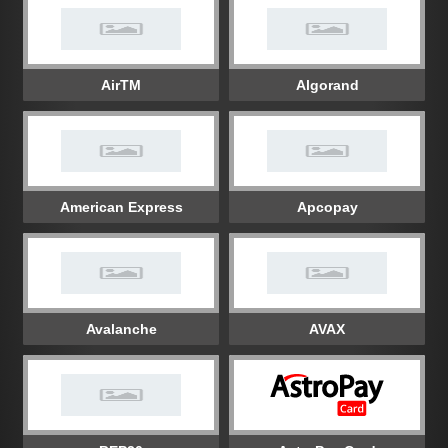
AirTM
Algorand
American Express
Apcopay
Avalanche
AVAX