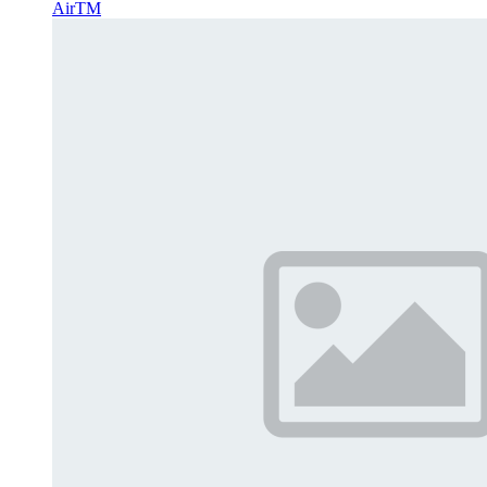
AirTM