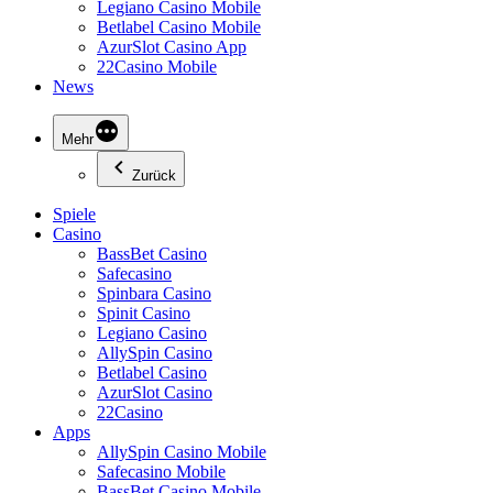
Legiano Casino Mobile
Betlabel Casino Mobile
AzurSlot Casino App
22Casino Mobile
News
Mehr
Zurück
Spiele
Casino
BassBet Casino
Safecasino
Spinbara Casino
Spinit Casino
Legiano Casino
AllySpin Casino
Betlabel Casino
AzurSlot Casino
22Casino
Apps
AllySpin Casino Mobile
Safecasino Mobile
BassBet Casino Mobile