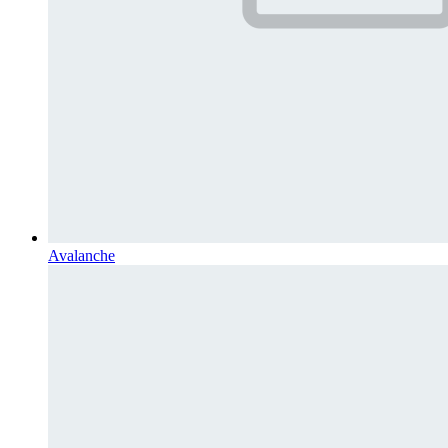
Avalanche