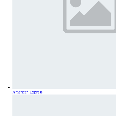
American Express