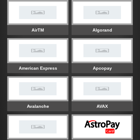
AirTM
Algorand
American Express
Apcopay
Avalanche
AVAX