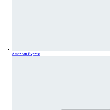
American Express