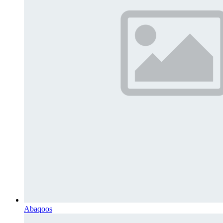
Abaqoos