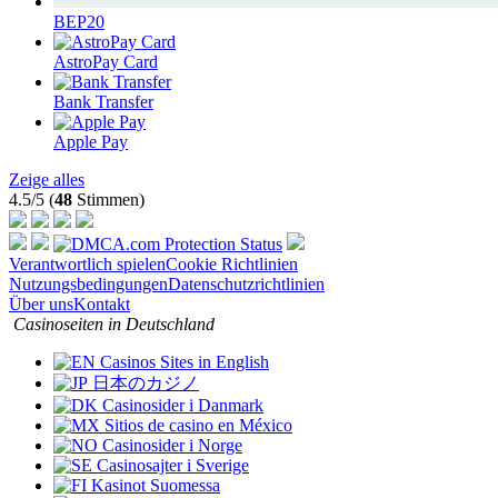
BEP20
AstroPay Card
Bank Transfer
Apple Pay
Zeige alles
4.5/5 (
48
Stimmen)
Verantwortlich spielen
Cookie Richtlinien
Nutzungsbedingungen
Datenschutzrichtlinien
Über uns
Kontakt
Casinoseiten in Deutschland
Casinos Sites in English
日本のカジノ
Casinosider i Danmark
Sitios de casino en México
Casinosider i Norge
Casinosajter i Sverige
Kasinot Suomessa