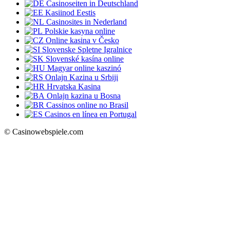
Casinoseiten in Deutschland
Kasiinod Eestis
Casinosites in Nederland
Polskie kasyna online
Online kasina v Česko
Slovenske Spletne Igralnice
Slovenské kasína online
Magyar online kaszinó
Onlajn Kazina u Srbiji
Hrvatska Kasina
Onlajn kazina u Bosna
Cassinos online no Brasil
Casinos en línea en Portugal
©
Casinowebspiele.com