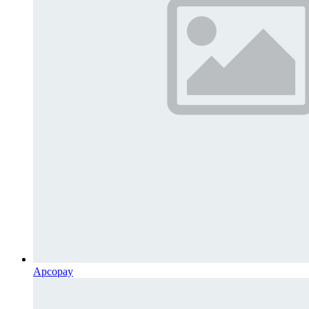
Apcopay