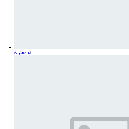
Algorand