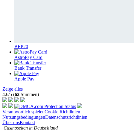
BEP20
AstroPay Card
Bank Transfer
Apple Pay
Zeige alles
4.6/5 (
62
Stimmen)
Verantwortlich spielen
Cookie Richtlinien
Nutzungsbedingungen
Datenschutzrichtlinien
Über uns
Kontakt
Casinoseiten in Deutschland