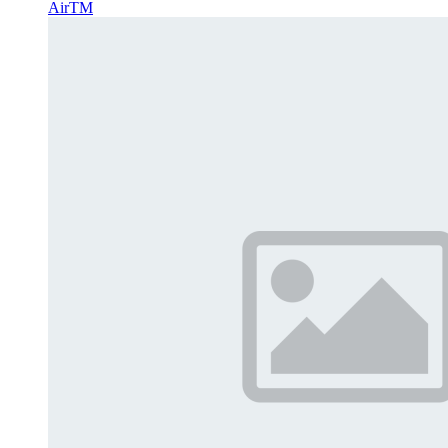
AirTM