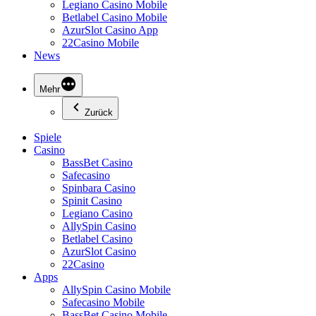
Legiano Casino Mobile
Betlabel Casino Mobile
AzurSlot Casino App
22Casino Mobile
News
Mehr
Zurück
Spiele
Casino
BassBet Casino
Safecasino
Spinbara Casino
Spinit Casino
Legiano Casino
AllySpin Casino
Betlabel Casino
AzurSlot Casino
22Casino
Apps
AllySpin Casino Mobile
Safecasino Mobile
BassBet Casino Mobile