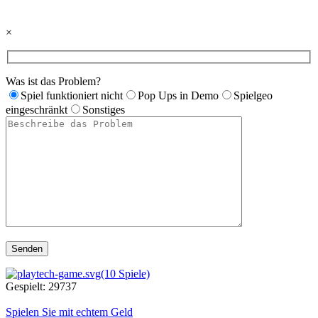
×
Was ist das Problem?
Spiel funktioniert nicht
Pop Ups in Demo
Spielgeo
eingeschränkt
Sonstiges
(10 Spiele)
Gespielt: 29737
Spielen Sie mit echtem Geld