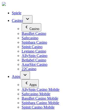
Spiele
Casino
Casino
BassBet Casino
Safecasino
Spinbara Casino
Spinit Casino
Legiano Casino
AllySpin Casino
Betlabel Casino
AzurSlot Casino
22Casino
Apps
Apps
AllySpin Casino Mobile
Safecasino Mobile
BassBet Casino Mobile
Spinbara Casino Mobile
Spinit Casino Mobile