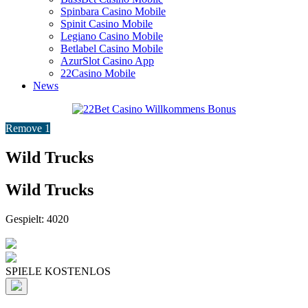
Spinbara Casino Mobile
Spinit Casino Mobile
Legiano Casino Mobile
Betlabel Casino Mobile
AzurSlot Casino App
22Casino Mobile
News
Remove
1
Wild Trucks
Wild Trucks
Gespielt: 4020
SPIELE KOSTENLOS