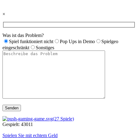
×
Was ist das Problem?
Spiel funktioniert nicht
Pop Ups in Demo
Spielgeo
eingeschränkt
Sonstiges
(27 Spiele)
Gespielt: 43011
Spielen Sie mit echtem Geld