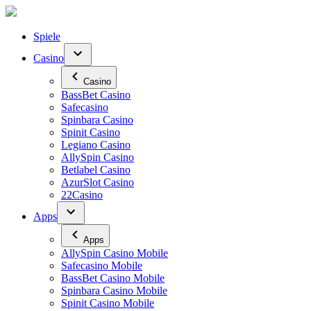
Spiele
Casino
Casino
BassBet Casino
Safecasino
Spinbara Casino
Spinit Casino
Legiano Casino
AllySpin Casino
Betlabel Casino
AzurSlot Casino
22Casino
Apps
Apps
AllySpin Casino Mobile
Safecasino Mobile
BassBet Casino Mobile
Spinbara Casino Mobile
Spinit Casino Mobile