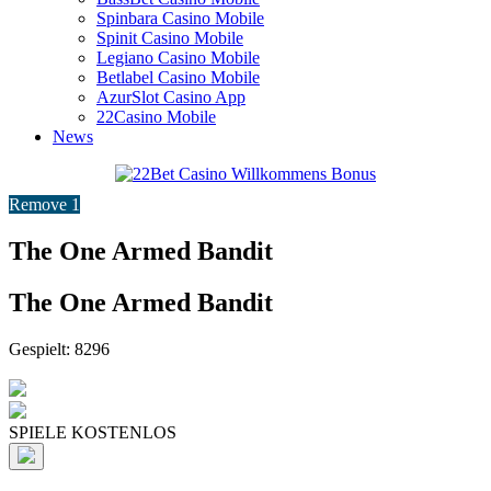
Spinbara Casino Mobile
Spinit Casino Mobile
Legiano Casino Mobile
Betlabel Casino Mobile
AzurSlot Casino App
22Casino Mobile
News
Remove
1
The One Armed Bandit
The One Armed Bandit
Gespielt: 8296
SPIELE KOSTENLOS