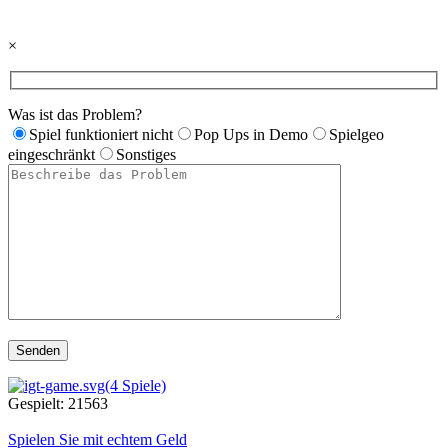
×
Was ist das Problem?
Spiel funktioniert nicht
Pop Ups in Demo
Spielgeo
eingeschränkt
Sonstiges
(4 Spiele)
Gespielt: 21563
Spielen Sie mit echtem Geld