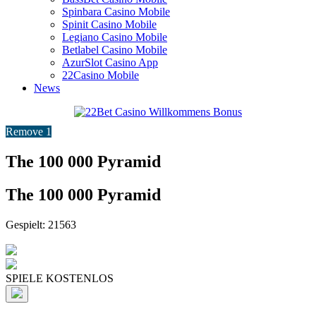
Spinbara Casino Mobile
Spinit Casino Mobile
Legiano Casino Mobile
Betlabel Casino Mobile
AzurSlot Casino App
22Casino Mobile
News
Remove
1
The 100 000 Pyramid
The 100 000 Pyramid
Gespielt: 21563
SPIELE KOSTENLOS