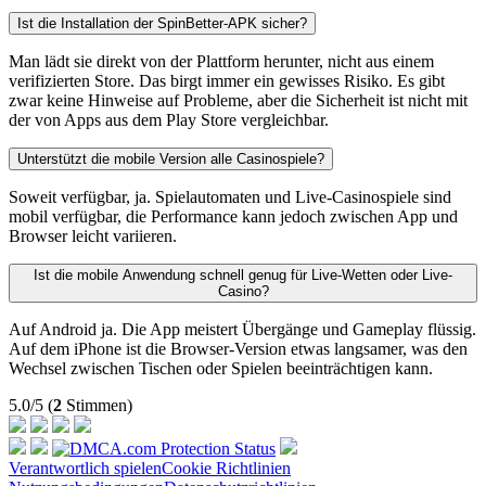
Ist die Installation der SpinBetter-APK sicher?
Man lädt sie direkt von der Plattform herunter, nicht aus einem
verifizierten Store. Das birgt immer ein gewisses Risiko. Es gibt
zwar keine Hinweise auf Probleme, aber die Sicherheit ist nicht mit
der von Apps aus dem Play Store vergleichbar.
Unterstützt die mobile Version alle Casinospiele?
Soweit verfügbar, ja. Spielautomaten und Live-Casinospiele sind
mobil verfügbar, die Performance kann jedoch zwischen App und
Browser leicht variieren.
Ist die mobile Anwendung schnell genug für Live-Wetten oder Live-
Casino?
Auf Android ja. Die App meistert Übergänge und Gameplay flüssig.
Auf dem iPhone ist die Browser-Version etwas langsamer, was den
Wechsel zwischen Tischen oder Spielen beeinträchtigen kann.
5.0/5 (
2
Stimmen)
Verantwortlich spielen
Cookie Richtlinien