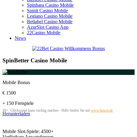
Spinbara Casino Mobile
Spinit Casino Mobile
Legiano Casino Mobile
Betlabel Casino Mobile
AzurSlot Casino App
22Casino Mobile
News
SpinBetter Casino Mobile
Mobile Bonus
€ 1500
+ 150 Freispiele
18+. Glücksspiel kann süchtig machen - Hilfe finden Sie auf
www.buwei.de
Herunterladen
Mobile Slot-Spiele:
4500+
Verfügbare Anwendungen