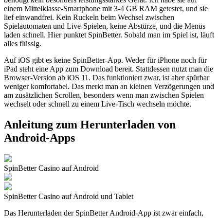
einem Mittelklasse-Smartphone mit 3-4 GB RAM getestet, und sie
lief einwandfrei. Kein Ruckeln beim Wechsel zwischen
Spielautomaten und Live-Spielen, keine Abstürze, und die Menüs
laden schnell. Hier punktet SpinBetter. Sobald man im Spiel ist, läuft
alles flüssig.
Auf iOS gibt es keine SpinBetter-App. Weder für iPhone noch für
iPad steht eine App zum Download bereit. Stattdessen nutzt man die
Browser-Version ab iOS 11. Das funktioniert zwar, ist aber spürbar
weniger komfortabel. Das merkt man an kleinen Verzögerungen und
am zusätzlichen Scrollen, besonders wenn man zwischen Spielen
wechselt oder schnell zu einem Live-Tisch wechseln möchte.
Anleitung zum Herunterladen von
Android-Apps
SpinBetter Casino auf Android
SpinBetter Casino auf Android und Tablet
Das Herunterladen der SpinBetter Android-App ist zwar einfach,