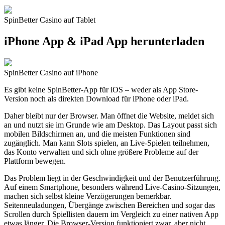
SpinBetter Casino auf Tablet
iPhone App & iPad App herunterladen
SpinBetter Casino auf iPhone
Es gibt keine SpinBetter-App für iOS – weder als App Store-
Version noch als direkten Download für iPhone oder iPad.
Daher bleibt nur der Browser. Man öffnet die Website, meldet sich
an und nutzt sie im Grunde wie am Desktop. Das Layout passt sich
mobilen Bildschirmen an, und die meisten Funktionen sind
zugänglich. Man kann Slots spielen, an Live-Spielen teilnehmen,
das Konto verwalten und sich ohne größere Probleme auf der
Plattform bewegen.
Das Problem liegt in der Geschwindigkeit und der Benutzerführung.
Auf einem Smartphone, besonders während Live-Casino-Sitzungen,
machen sich selbst kleine Verzögerungen bemerkbar.
Seitenneuladungen, Übergänge zwischen Bereichen und sogar das
Scrollen durch Spiellisten dauern im Vergleich zu einer nativen App
etwas länger. Die Browser-Version funktioniert zwar, aber nicht