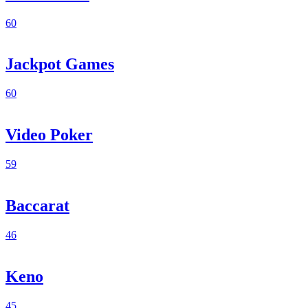
60
Jackpot Games
60
Video Poker
59
Baccarat
46
Keno
45