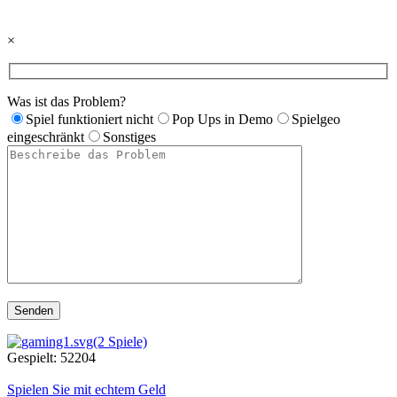
×
Was ist das Problem?
Spiel funktioniert nicht
Pop Ups in Demo
Spielgeo
eingeschränkt
Sonstiges
(2 Spiele)
Gespielt: 52204
Spielen Sie mit echtem Geld