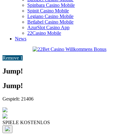
Spinbara Casino Mobile
Spinit Casino Mobile
Legiano Casino Mobile
Betlabel Casino Mobile
AzurSlot Casino App
22Casino Mobile
News
Remove
1
Jump!
Jump!
Gespielt: 21406
SPIELE KOSTENLOS