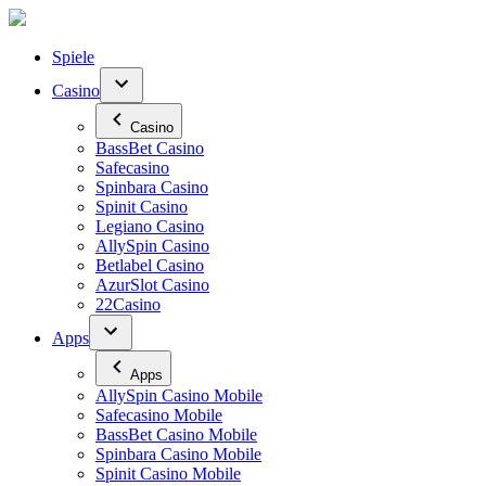
Spiele
Casino
Casino
BassBet Casino
Safecasino
Spinbara Casino
Spinit Casino
Legiano Casino
AllySpin Casino
Betlabel Casino
AzurSlot Casino
22Casino
Apps
Apps
AllySpin Casino Mobile
Safecasino Mobile
BassBet Casino Mobile
Spinbara Casino Mobile
Spinit Casino Mobile