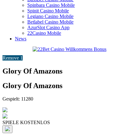
Spinbara Casino Mobile
Spinit Casino Mobile
Legiano Casino Mobile
Betlabel Casino Mobile
AzurSlot Casino App
22Casino Mobile
News
Remove
1
Glory Of Amazons
Glory Of Amazons
Gespielt: 11280
SPIELE KOSTENLOS