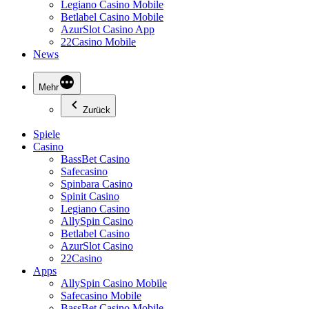
Legiano Casino Mobile
Betlabel Casino Mobile
AzurSlot Casino App
22Casino Mobile
News
Mehr
Zurück
Spiele
Casino
BassBet Casino
Safecasino
Spinbara Casino
Spinit Casino
Legiano Casino
AllySpin Casino
Betlabel Casino
AzurSlot Casino
22Casino
Apps
AllySpin Casino Mobile
Safecasino Mobile
BassBet Casino Mobile