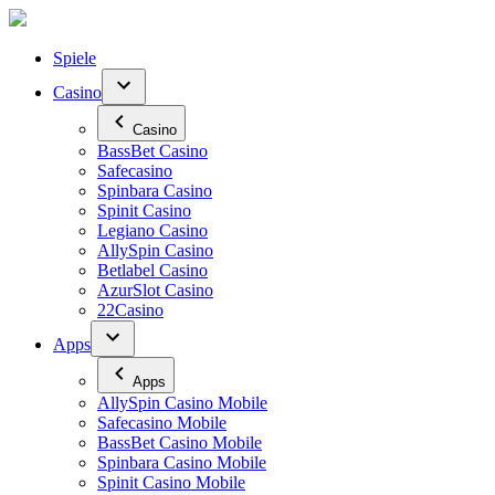
Spiele
Casino
Casino
BassBet Casino
Safecasino
Spinbara Casino
Spinit Casino
Legiano Casino
AllySpin Casino
Betlabel Casino
AzurSlot Casino
22Casino
Apps
Apps
AllySpin Casino Mobile
Safecasino Mobile
BassBet Casino Mobile
Spinbara Casino Mobile
Spinit Casino Mobile