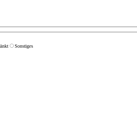
ränkt
Sonstiges