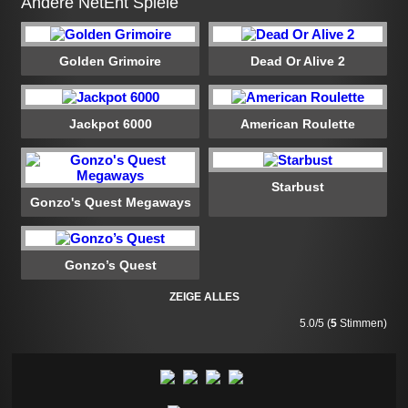
Andere NetEnt Spiele
Golden Grimoire
Dead Or Alive 2
Jackpot 6000
American Roulette
Starbust
Gonzo's Quest Megaways
Gonzo’s Quest
ZEIGE ALLES
5.0/5 (
5
Stimmen)