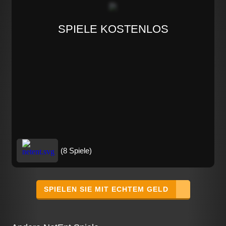
SPIELE KOSTENLOS
(8 Spiele)
SPIELEN SIE MIT ECHTEM GELD