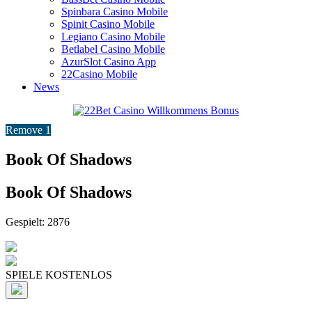
Spinbara Casino Mobile
Spinit Casino Mobile
Legiano Casino Mobile
Betlabel Casino Mobile
AzurSlot Casino App
22Casino Mobile
News
Remove
1
Book Of Shadows
Book Of Shadows
Gespielt: 2876
SPIELE KOSTENLOS