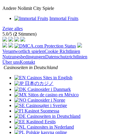
Andere Nolimit City Spiele
Immortal Fruits
Zeige alles
5.0/5 (
2
Stimmen)
Verantwortlich spielen
Cookie Richtlinien
Nutzungsbedingungen
Datenschutzrichtlinien
Über uns
Kontakt
Casinoseiten in Deutschland
Casinos Sites in English
日本のカジノ
Casinosider i Danmark
Sitios de casino en México
Casinosider i Norge
Casinosajter i Sverige
Kasinot Suomessa
Casinoseiten in Deutschland
Kasiinod Eestis
Casinosites in Nederland
Polskie kasyna online