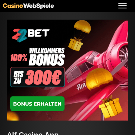
Alf Casino App