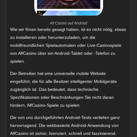
Alf Casino auf Android
Wie wir Ihnen bereits gesagt haben, ist es nicht nötig, etwas
zu installieren oder herunterzuladen, um die
mobilfreundlichen Spielautomaten oder Live-Casinospiele
von AlfCasino über ein Android-Tablet oder -Telefon zu
spielen.
Der Betreiber hat eine universelle mobile Website
eingeführt, die für alle Besitzer intelligenter Mobilgeräte
zugänglich ist. Das bedeutet, dass technische
Spezifikationen oder Beschränkungen Sie nicht daran
hindern, AlfCasino-Spiele zu spielen.
Die von uns durchgeführten Android-Tests verliefen ganz
hervorragend. Die webbasierte Android-Anwendung von
AlfCasino ist sicher, lizenziert, schnell und faszinierend.