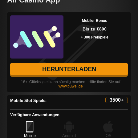
Mobiler Bonus
Bis zu €800
+ 300 Freispiele
HERUNTERLADEN
18+. Glücksspiel kann süchtig machen - Hilfe finden Sie auf
www.buwei.de
3500+
Mobile Slot-Spiele:
Verfügbare Anwendungen
Mobile
Android
iOS