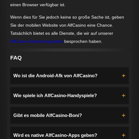
einen Browser verfügbar ist.
Wenn dies für Sie jedoch keine so große Sache ist, geben
Sie der mobilen Website von AlfCasino eine Chance.
Tatsächlich bietet es alle Dienste, die wir auf unserer
AlfCasino-Bewertungsseite
besprochen haben.
FAQ
Wo ist die Android-Afk von AlfCasino?
Wie spiele ich AlfCasino-Handyspiele?
Gibt es mobile AlfCasino-Boni?
Wird es native AlfCasino-Apps geben?