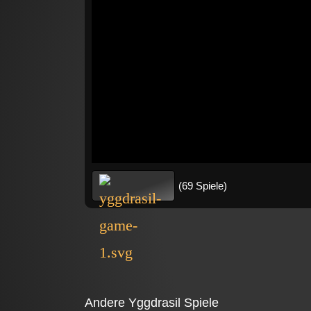
(69 Spiele)
Andere Yggdrasil Spiele