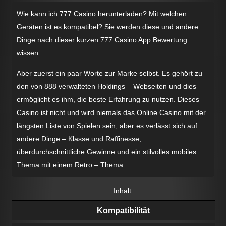
Wie kann ich 777 Casino herunterladen? Mit welchen
Geräten ist es kompatibel? Sie werden diese und andere
Dinge nach dieser kurzen 777 Casino App Bewertung
wissen.
Aber zuerst ein paar Worte zur Marke selbst. Es gehört zu
den von 888 verwalteten Holdings – Webseiten und dies
ermöglicht es ihm, die beste Erfahrung zu nutzen. Dieses
Casino ist nicht und wird niemals das Online Casino mit der
längsten Liste von Spielen sein, aber es verlässt sich auf
andere Dinge – Klasse und Raffinesse,
überdurchschnittliche Gewinne und ein stilvolles mobiles
Thema mit einem Retro – Thema.
Inhalt:
Kompatibilität