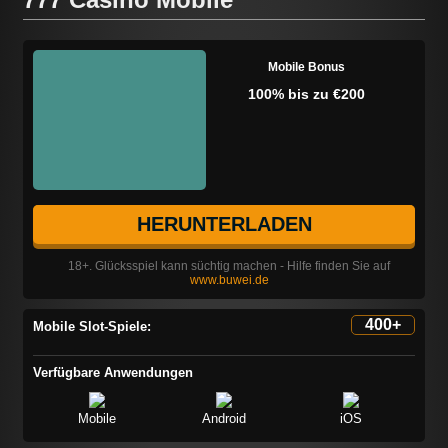
Mobile Bonus
100% bis zu €200
HERUNTERLADEN
18+. Glücksspiel kann süchtig machen - Hilfe finden Sie auf
www.buwei.de
400+
Mobile Slot-Spiele:
Verfügbare Anwendungen
Mobile
Android
iOS