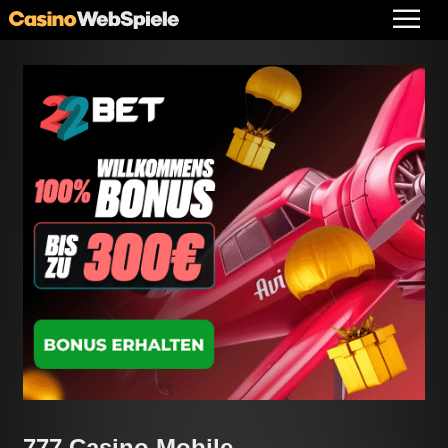
777 Casino Mobile