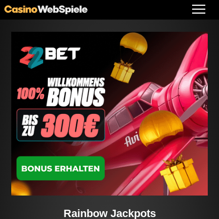
Rainbow Jackpots