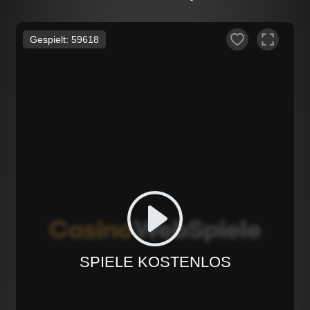
Gespielt: 59618
SPIELE KOSTENLOS