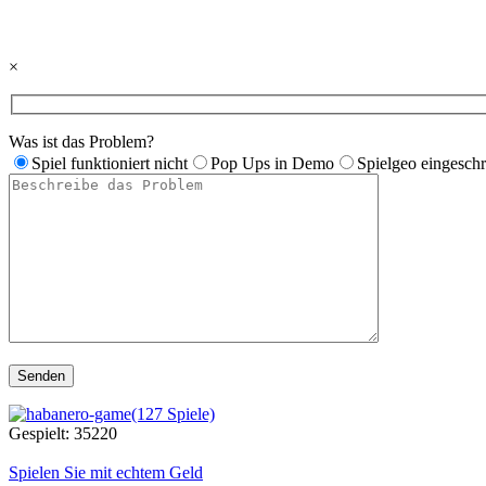
×
Was ist das Problem?
Spiel funktioniert nicht
Pop Ups in Demo
Spielgeo eingesch
(127 Spiele)
Gespielt: 35220
Spielen Sie mit echtem Geld