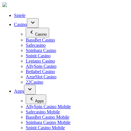
Spiele
Casino
Casino
BassBet Casino
Safecasino
Spinbara Casino
Spinit Casino
Legiano Casino
AllySpin Casino
Betlabel Casino
AzurSlot Casino
22Casino
Apps
Apps
AllySpin Casino Mobile
Safecasino Mobile
BassBet Casino Mobile
Spinbara Casino Mobile
Spinit Casino Mobile