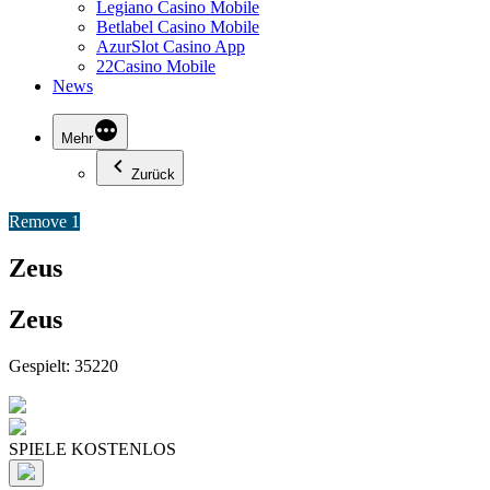
Legiano Casino Mobile
Betlabel Casino Mobile
AzurSlot Casino App
22Casino Mobile
News
Mehr
Zurück
Remove
1
Zeus
Zeus
Gespielt: 35220
SPIELE KOSTENLOS