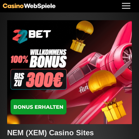
NEM (XEM) Casino Sites