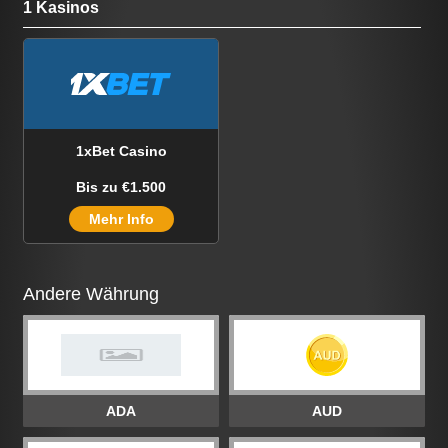
1 Kasinos
1xBet Casino
Bis zu €1.500
Mehr Info
Andere Währung
ADA
AUD