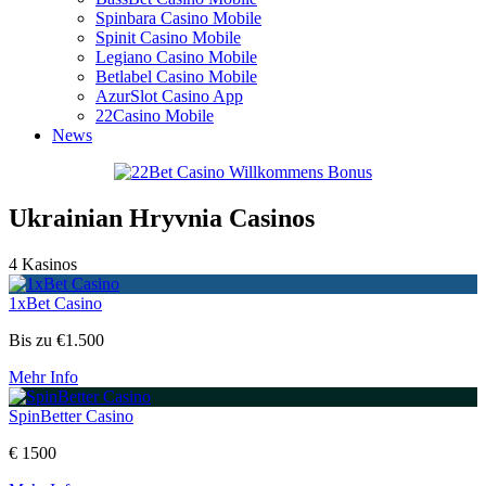
Spinbara Casino Mobile
Spinit Casino Mobile
Legiano Casino Mobile
Betlabel Casino Mobile
AzurSlot Casino App
22Casino Mobile
News
Ukrainian Hryvnia Casinos
4 Kasinos
1xBet Casino
Bis zu €1.500
Mehr Info
SpinBetter Casino
€ 1500