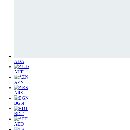
ADA
AUD
AZN
ARS
BGN
BDT
AED