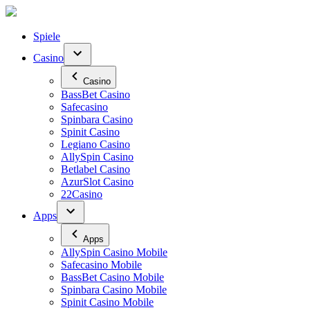
Spiele
Casino
Casino
BassBet Casino
Safecasino
Spinbara Casino
Spinit Casino
Legiano Casino
AllySpin Casino
Betlabel Casino
AzurSlot Casino
22Casino
Apps
Apps
AllySpin Casino Mobile
Safecasino Mobile
BassBet Casino Mobile
Spinbara Casino Mobile
Spinit Casino Mobile