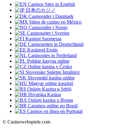
Casinos Sites in English
日本のカジノ
Casinosider i Danmark
Sitios de casino en México
Casinosider i Norge
Casinosajter i Sverige
Kasinot Suomessa
Casinoseiten in Deutschland
Kasiinod Eestis
Casinosites in Nederland
Polskie kasyna online
Online kasina v Česko
Slovenske Spletne Igralnice
Slovenské kasína online
Magyar online kaszinó
Onlajn Kazina u Srbiji
Hrvatska Kasina
Onlajn kazina u Bosna
Cassinos online no Brasil
Casinos en línea en Portugal
©
Casinowebspiele.com