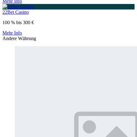
Mehr Info
22Bet Casino
100 % bis 300 €
Mehr Info
Andere Währung