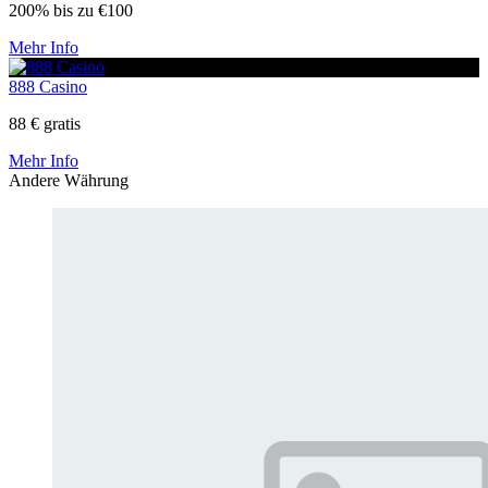
200% bis zu €100
Mehr Info
888 Casino
88 € gratis
Mehr Info
Andere Währung