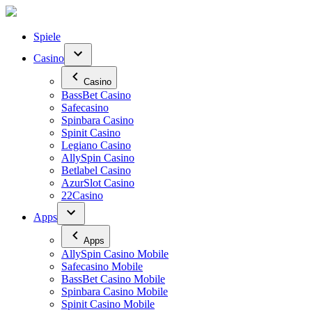
Spiele
Casino
Casino
BassBet Casino
Safecasino
Spinbara Casino
Spinit Casino
Legiano Casino
AllySpin Casino
Betlabel Casino
AzurSlot Casino
22Casino
Apps
Apps
AllySpin Casino Mobile
Safecasino Mobile
BassBet Casino Mobile
Spinbara Casino Mobile
Spinit Casino Mobile