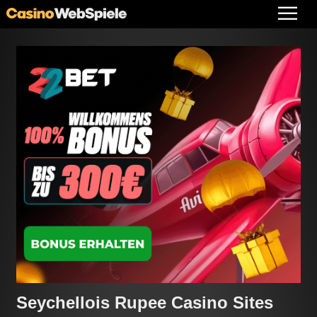
Seychellois Rupee Casino Sites