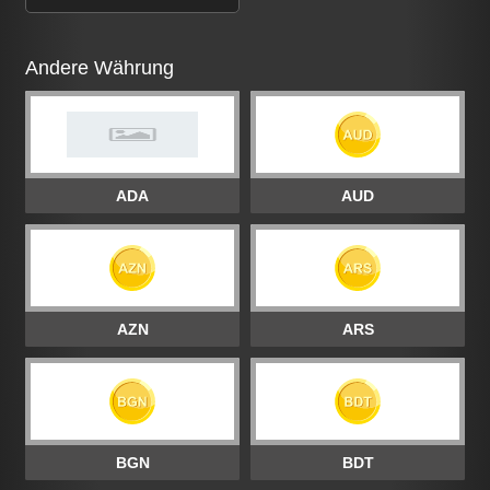
Andere Währung
ADA
AUD
AZN
ARS
BGN
BDT