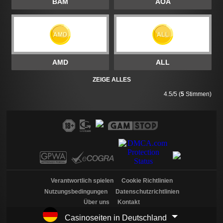
BAM
AOA
AMD
ALL
ZEIGE ALLES
4.5/5 (
5
Stimmen)
Verantwortlich spielen
Cookie Richtlinien
Nutzungsbedingungen
Datenschutzrichtlinien
Über uns
Kontakt
Casinoseiten in Deutschland