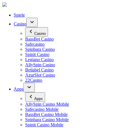
Spiele
Casino
Casino
BassBet Casino
Safecasino
Spinbara Casino
Spinit Casino
Legiano Casino
AllySpin Casino
Betlabel Casino
AzurSlot Casino
22Casino
Apps
Apps
AllySpin Casino Mobile
Safecasino Mobile
BassBet Casino Mobile
Spinbara Casino Mobile
Spinit Casino Mobile